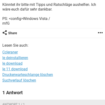
FACEBOOK
HARDWARE
Könntet ihr bitte mit Tipps und Ratschläge aushelfen. Ich
wäre euch dafür sehr dankbar.
PS: <config>Windows Vista /
mfG
Share
Lesen Sie auch:
Ccleraner
Ie deinstallieren
Ie download
Ie 11 download
Druckerwarteschlange löschen
Suchverlauf löschen
1 Antwort
ANTWORT 1 / 1