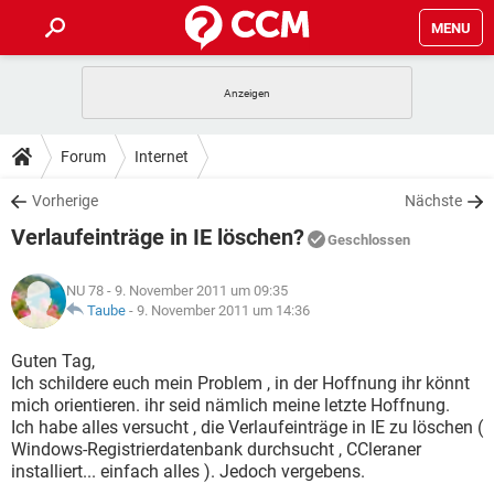
MENU
HOME
SPIELE
STREAMING
TIPPS & TRICKS
Forum
Internet
ANDROID
IOS
SPIELE
STREAMING
DOWNLOADS
Vorherige
Nächste
WINDOWS 10
INSTAGRAM
ANDROID
IOS
Verlaufeinträge in IE löschen?
WHATSAPP
SPIELE
TIKTOK
STREAMING
Geschlossen
FORUM
WINDOWS 10
INSTAGRAM
FACEBOOK
ANDROID
HARDWARE
IOS
NU 78
- 9. November 2011 um 09:35
WHATSAPP
SPIELE
TIKTOK
STREAMING
LEXIKON
Taube
-
9. November 2011 um 14:36
WINDOWS 10
INSTAGRAM
FACEBOOK
ANDROID
HARDWARE
IOS
WHATSAPP
SPIELE
TIKTOK
STREAMING
Guten Tag,
WINDOWS 10
INSTAGRAM
Ich schildere euch mein Problem , in der Hoffnung ihr könnt
FACEBOOK
ANDROID
HARDWARE
IOS
mich orientieren. ihr seid nämlich meine letzte Hoffnung.
WHATSAPP
TIKTOK
Ich habe alles versucht , die Verlaufeinträge in IE zu löschen (
WINDOWS 10
INSTAGRAM
FACEBOOK
HARDWARE
Windows-Registrierdatenbank durchsucht , CCleraner
WHATSAPP
TIKTOK
installiert... einfach alles ). Jedoch vergebens.