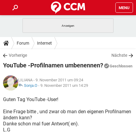
MENU
HOME
SPIELE
STREAMING
TIPPS & TRICKS
Forum
Internet
ANDROID
IOS
SPIELE
STREAMING
DOWNLOADS
Vorherige
Nächste
WINDOWS 10
INSTAGRAM
ANDROID
IOS
YouTube -Profilnamen umbenennen?
WHATSAPP
SPIELE
TIKTOK
STREAMING
Geschlossen
FORUM
WINDOWS 10
INSTAGRAM
FACEBOOK
ANDROID
HARDWARE
IOS
LILIANA
- 9. November 2011 um 09:24
WHATSAPP
SPIELE
TIKTOK
STREAMING
LEXIKON
Sonja.O
-
9. November 2011 um 14:29
WINDOWS 10
INSTAGRAM
FACEBOOK
ANDROID
HARDWARE
IOS
WHATSAPP
SPIELE
TIKTOK
STREAMING
Guten Tag YouTube -User!
WINDOWS 10
INSTAGRAM
FACEBOOK
ANDROID
HARDWARE
IOS
Eine Frage bitte , und zwar ob man den eigenen Profilnamen
WHATSAPP
TIKTOK
ändern kann?
WINDOWS 10
INSTAGRAM
FACEBOOK
HARDWARE
Danke schon mal fuer Antwort( en).
WHATSAPP
TIKTOK
L.G