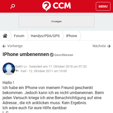
MENU
HOME
SPIELE
STREAMING
TIPPS & TRICKS
Forum
Handys/PDA/GPS
iPhone
ANDROID
IOS
SPIELE
STREAMING
DOWNLOADS
Vorherige
Nächste
WINDOWS 10
INSTAGRAM
ANDROID
IOS
IPhone umbenennen
WHATSAPP
SPIELE
TIKTOK
STREAMING
Geschlossen
FORUM
WINDOWS 10
INSTAGRAM
FACEBOOK
ANDROID
HARDWARE
IOS
SaRII Lv
- Geändert am 17. Oktober 2018 um 07:33
WHATSAPP
SPIELE
TIKTOK
STREAMING
LEXIKON
Karl -
12. Oktober 2011 um 10:00
WINDOWS 10
INSTAGRAM
FACEBOOK
ANDROID
HARDWARE
IOS
WHATSAPP
SPIELE
TIKTOK
STREAMING
Hallo !
WINDOWS 10
INSTAGRAM
ich habe ein IPhone von meinem Freund geschenkt
FACEBOOK
ANDROID
HARDWARE
IOS
bekommen. Jedoch kann ich es nicht umbenennen. Beim
WHATSAPP
TIKTOK
jeden Versuch kriege ich eine Benachrichtigung auf eine
WINDOWS 10
INSTAGRAM
FACEBOOK
HARDWARE
Adresse , die ich anklicken muss. Kein Ergebnis.
WHATSAPP
TIKTOK
Ich wäre euch für eure Hilfe dankbar.
L.G