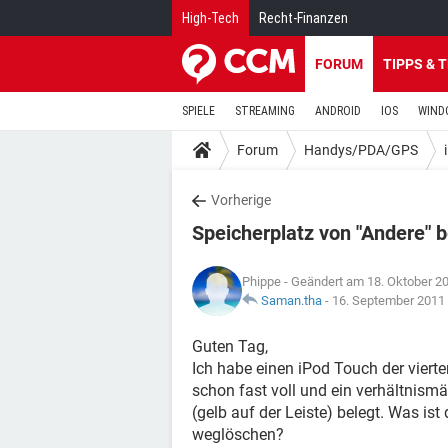
High-Tech
Recht-Finanzen
FORUM
TIPPS & 
SPIELE
STREAMING
ANDROID
IOS
WIND
Forum
Handys/PDA/GPS
Vorherige
Speicherplatz von "Andere" b
Phippe
- Geändert am 18. Oktober 2
Saman.tha
-
16. September 2011
Guten Tag,
Ich habe einen iPod Touch der vierte
schon fast voll und ein verhältnismä
(gelb auf der Leiste) belegt. Was is
weglöschen?