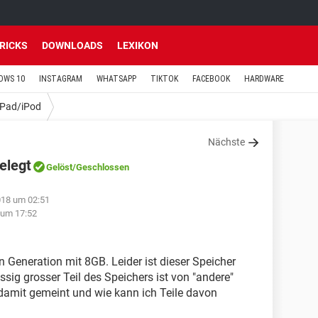
TRICKS
DOWNLOADS
LEXIKON
OWS 10
INSTAGRAM
WHATSAPP
TIKTOK
FACEBOOK
HARDWARE
iPad/iPod
Nächste
elegt
Gelöst
/Geschlossen
018 um 02:51
 um 17:52
n Generation mit 8GB. Leider ist dieser Speicher
ssig grosser Teil des Speichers ist von "andere"
t damit gemeint und wie kann ich Teile davon