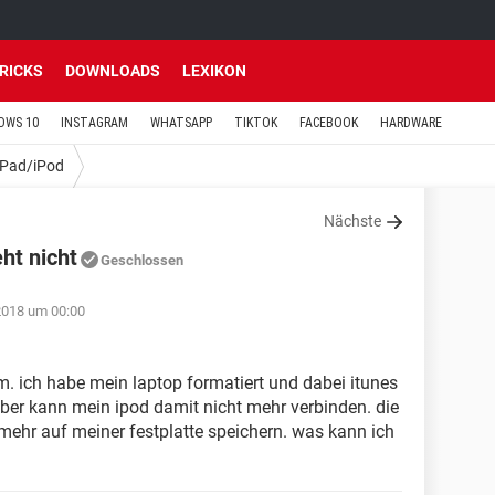
TRICKS
DOWNLOADS
LEXIKON
OWS 10
INSTAGRAM
WHATSAPP
TIKTOK
FACEBOOK
HARDWARE
iPad/iPod
Nächste
ht nicht
Geschlossen
2018 um 00:00
m. ich habe mein laptop formatiert und dabei itunes
 aber kann mein ipod damit nicht mehr verbinden. die
mehr auf meiner festplatte speichern. was kann ich