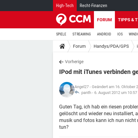
High-Tech
Recht-Finanzen
FORUM
TIPPS & 
SPIELE
STREAMING
ANDROID
IOS
WIND
Forum
Handys/PDA/GPS
Vorherige
IPod mit iTunes verbinden ge
Angel27
- Geändert am 16. Oktober 
panth -
6. August 2012 um 10:57
Guten Tag, ich hab ein riesen proble
gelöscht und wieder neu installiert,
musik und fotos kann ich nun nicht 
tun?