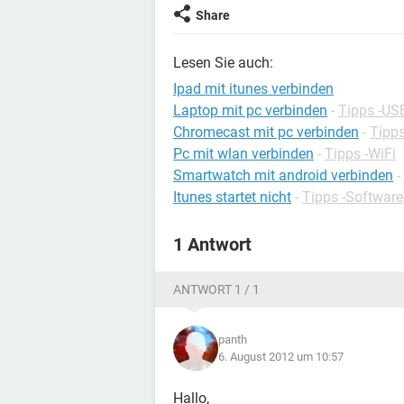
Share
Lesen Sie auch:
Ipad mit itunes verbinden
Laptop mit pc verbinden
-
Tipps -US
Chromecast mit pc verbinden
-
Tipps
Pc mit wlan verbinden
-
Tipps -WiFi
Smartwatch mit android verbinden
-
Itunes startet nicht
-
Tipps -Software
1 Antwort
ANTWORT 1 / 1
panth
6. August 2012 um 10:57
Hallo,