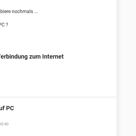
obiere nochmals ...
PC ?
Verbindung zum Internet
uf PC
00:40