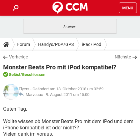
MENU
HOME
SPIELE
STREAMING
TIPPS & TRICKS
Forum
Handys/PDA/GPS
iPad/iPod
ANDROID
IOS
SPIELE
STREAMING
DOWNLOADS
Vorherige
Nächste
WINDOWS 10
INSTAGRAM
ANDROID
IOS
Monster Beats Pro mit iPod kompatibel?
WHATSAPP
SPIELE
TIKTOK
STREAMING
FORUM
WINDOWS 10
INSTAGRAM
Gelöst
/Geschlossen
FACEBOOK
ANDROID
HARDWARE
IOS
WHATSAPP
SPIELE
TIKTOK
STREAMING
LEXIKON
WINDOWS 10
Flyers
- Geändert am 18. Oktober 2018 um 02:59
INSTAGRAM
FACEBOOK
ANDROID
HARDWARE
IOS
Marveaux -
9. August 2011 um 15:00
WHATSAPP
SPIELE
TIKTOK
STREAMING
WINDOWS 10
INSTAGRAM
Guten Tag,
FACEBOOK
ANDROID
HARDWARE
IOS
WHATSAPP
TIKTOK
Wollte wissen ob Monster Beats Pro mit dem iPod und dem
WINDOWS 10
INSTAGRAM
FACEBOOK
HARDWARE
iPhone kompatibel ist oder nicht??
WHATSAPP
TIKTOK
Vielen dank im voraus.