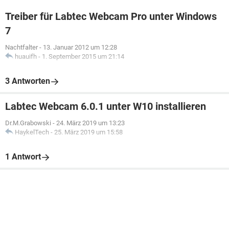
Treiber für Labtec Webcam Pro unter Windows
7
Nachtfalter
-
13. Januar 2012 um 12:28
huauifh
-
1. September 2015 um 21:14
3 Antworten
Labtec Webcam 6.0.1 unter W10 installieren
Dr.M.Grabowski
-
24. März 2019 um 13:23
HaykelTech
-
25. März 2019 um 15:58
1 Antwort