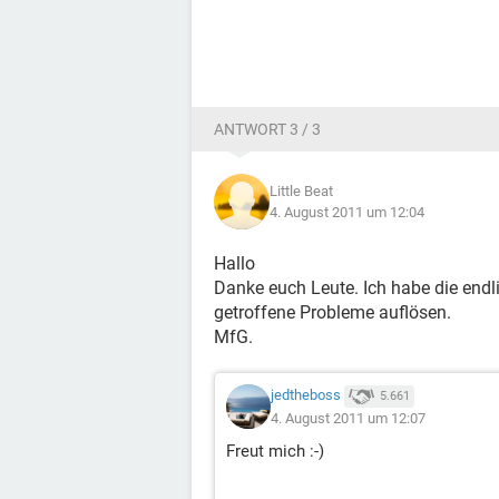
ANTWORT 3 / 3
Little Beat
4. August 2011 um 12:04
Hallo
Danke euch Leute. Ich habe die endli
getroffene Probleme auflösen.
MfG.
jedtheboss
5.661
4. August 2011 um 12:07
Freut mich :-)