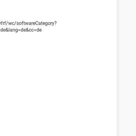
frf/wc/softwareCategory?
=de&lang=de&cc=de