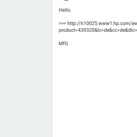
Hallo,
>>> http://h10025.www1.hp.com/ew
product=439320&lc=de&cc=de&dlc
MfG