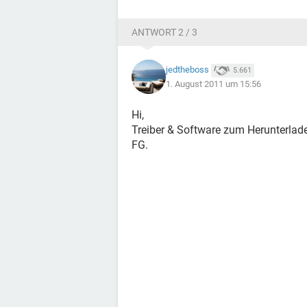
ANTWORT 2 / 3
jedtheboss
5.661
1. August 2011 um 15:56
Hi,
Treiber & Software zum Herunterlade
FG.