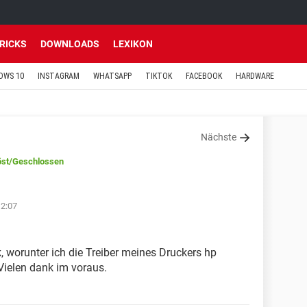
TRICKS
DOWNLOADS
LEXIKON
OWS 10
INSTAGRAM
WHATSAPP
TIKTOK
FACEBOOK
HARDWARE
Nächste
öst
/Geschlossen
12:07
, worunter ich die Treiber meines Druckers hp
Vielen dank im voraus.