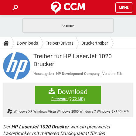
MENU
HOME
SPIELE
STREAMING
TIPPS & TRICKS
Downloads
Treiber/Drivers
Druckertreiber
ANDROID
IOS
SPIELE
STREAMING
DOWNLOADS
Treiber für HP LaserJet 1020
WINDOWS 10
INSTAGRAM
ANDROID
IOS
Drucker
WHATSAPP
SPIELE
TIKTOK
STREAMING
FORUM
WINDOWS 10
INSTAGRAM
Herausgeber:
HP Development Company
Version:
5.6
FACEBOOK
ANDROID
HARDWARE
IOS
WHATSAPP
SPIELE
TIKTOK
STREAMING
LEXIKON
WINDOWS 10
INSTAGRAM
Download
FACEBOOK
ANDROID
HARDWARE
IOS
WHATSAPP
SPIELE
TIKTOK
STREAMING
Freeware
(2,72 MB)
WINDOWS 10
INSTAGRAM
FACEBOOK
ANDROID
HARDWARE
IOS
Windows XP Windows Vista Windows 2000 Windows 7 Windows 8
-
Englisch
WHATSAPP
TIKTOK
WINDOWS 10
INSTAGRAM
FACEBOOK
HARDWARE
Der
HP LaserJet 1020 Drucker
war ein preiswerter
WHATSAPP
TIKTOK
Laserdrucker mit mittleren Druckqualität für den