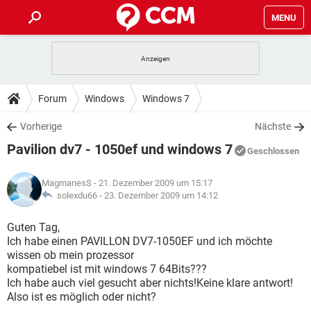
MENU
HOME
SPIELE
STREAMING
TIPPS & TRICKS
Forum
Windows
Windows 7
ANDROID
IOS
SPIELE
STREAMING
DOWNLOADS
Vorherige
Nächste
WINDOWS 10
INSTAGRAM
ANDROID
IOS
Pavilion dv7 - 1050ef und windows 7
WHATSAPP
SPIELE
TIKTOK
STREAMING
Geschlossen
FORUM
WINDOWS 10
INSTAGRAM
FACEBOOK
ANDROID
HARDWARE
IOS
MagmanesS
- 21. Dezember 2009 um 15:17
WHATSAPP
SPIELE
TIKTOK
STREAMING
LEXIKON
solexdu66 -
23. Dezember 2009 um 14:12
WINDOWS 10
INSTAGRAM
FACEBOOK
ANDROID
HARDWARE
IOS
WHATSAPP
SPIELE
TIKTOK
STREAMING
Guten Tag,
WINDOWS 10
INSTAGRAM
Ich habe einen PAVILLON DV7-1050EF und ich möchte
FACEBOOK
ANDROID
HARDWARE
IOS
wissen ob mein prozessor
WHATSAPP
TIKTOK
kompatiebel ist mit windows 7 64Bits???
WINDOWS 10
INSTAGRAM
FACEBOOK
HARDWARE
Ich habe auch viel gesucht aber nichts!Keine klare antwort!
WHATSAPP
TIKTOK
Also ist es möglich oder nicht?