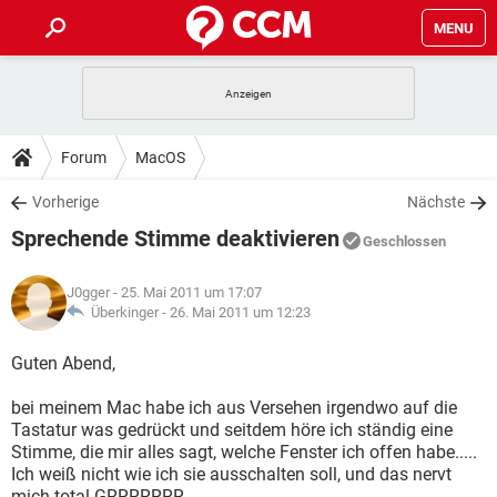
MENU
HOME
SPIELE
STREAMING
TIPPS & TRICKS
Forum
MacOS
ANDROID
IOS
SPIELE
STREAMING
DOWNLOADS
Vorherige
Nächste
WINDOWS 10
INSTAGRAM
ANDROID
IOS
Sprechende Stimme deaktivieren
WHATSAPP
SPIELE
TIKTOK
STREAMING
Geschlossen
FORUM
WINDOWS 10
INSTAGRAM
FACEBOOK
ANDROID
HARDWARE
IOS
J0gger
- 25. Mai 2011 um 17:07
WHATSAPP
SPIELE
TIKTOK
STREAMING
LEXIKON
Überkinger -
26. Mai 2011 um 12:23
WINDOWS 10
INSTAGRAM
FACEBOOK
ANDROID
HARDWARE
IOS
WHATSAPP
SPIELE
TIKTOK
STREAMING
Guten Abend,
WINDOWS 10
INSTAGRAM
FACEBOOK
ANDROID
HARDWARE
IOS
bei meinem Mac habe ich aus Versehen irgendwo auf die
WHATSAPP
TIKTOK
Tastatur was gedrückt und seitdem höre ich ständig eine
WINDOWS 10
INSTAGRAM
FACEBOOK
HARDWARE
Stimme, die mir alles sagt, welche Fenster ich offen habe.....
WHATSAPP
TIKTOK
Ich weiß nicht wie ich sie ausschalten soll, und das nervt
mich total GRRRRRRR....