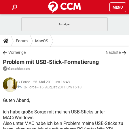
MENU
HOME
SPIELE
STREAMING
TIPPS & TRICKS
Forum
MacOS
ANDROID
IOS
SPIELE
STREAMING
DOWNLOADS
Vorherige
Nächste
WINDOWS 10
INSTAGRAM
ANDROID
IOS
Problem mit USB-Stick-Formatierung
WHATSAPP
SPIELE
TIKTOK
STREAMING
FORUM
WINDOWS 10
INSTAGRAM
Geschlossen
FACEBOOK
ANDROID
HARDWARE
IOS
WHATSAPP
SPIELE
TIKTOK
STREAMING
LEXIKON
WINDOWS 10
G-Force
- 25. Mai 2011 um 16:48
INSTAGRAM
FACEBOOK
ANDROID
HARDWARE
IOS
G-Force -
16. August 2011 um 16:18
WHATSAPP
SPIELE
TIKTOK
STREAMING
WINDOWS 10
INSTAGRAM
Guten Abend,
FACEBOOK
ANDROID
HARDWARE
IOS
WHATSAPP
TIKTOK
ich habe große Sorge mit meinen USB-Sticks unter
WINDOWS 10
INSTAGRAM
FACEBOOK
HARDWARE
MAC/Windows.
WHATSAPP
TIKTOK
Also unter MAC habe ich kein Problem meine USB-Sticks zu