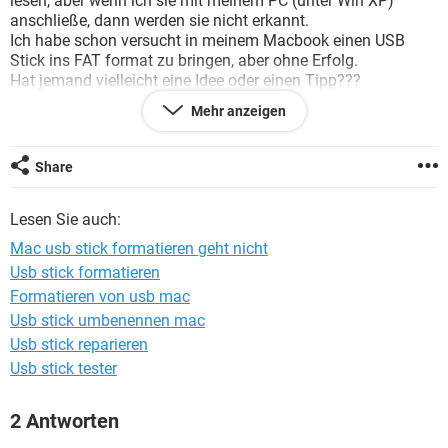
lesen, aber wenn ich sie mit meinem PC (unter Win XP)
FACEBOOK
HARDWARE
anschließe, dann werden sie nicht erkannt.
Ich habe schon versucht in meinem Macbook einen USB
Stick ins FAT format zu bringen, aber ohne Erfolg.
Hat jemand vielleicht eine Idee oder einen Tipp???
Danke für eure Hilfe
Mehr anzeigen
Notiz: Bin unter OS X 10.6.7
Share
Lesen Sie auch:
Mac usb stick formatieren geht nicht
Usb stick formatieren
Formatieren von usb mac
Usb stick umbenennen mac
Usb stick reparieren
Usb stick tester
2 Antworten