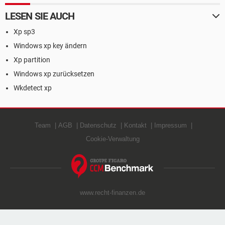
LESEN SIE AUCH
Xp sp3
Windows xp key ändern
Xp partition
Windows xp zurücksetzen
Wkdetect xp
Team
AGB
Datenschutz
Kontakt
Impressum
Cookie-Verwaltung
www.recht-finanzen.de