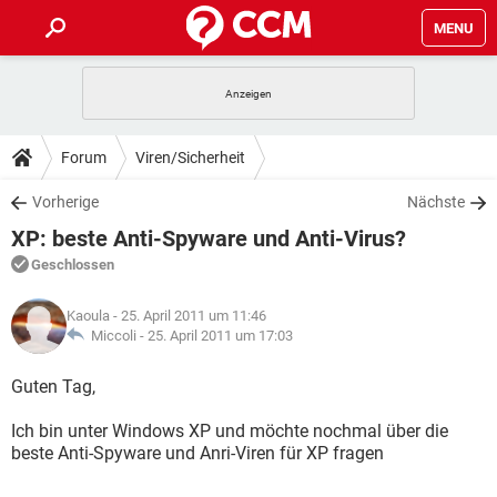
MENU
HOME
SPIELE
STREAMING
TIPPS & TRICKS
Forum
Viren/Sicherheit
ANDROID
IOS
SPIELE
STREAMING
DOWNLOADS
Vorherige
Nächste
WINDOWS 10
INSTAGRAM
ANDROID
IOS
XP: beste Anti-Spyware und Anti-Virus?
WHATSAPP
SPIELE
TIKTOK
STREAMING
FORUM
WINDOWS 10
INSTAGRAM
Geschlossen
FACEBOOK
ANDROID
HARDWARE
IOS
WHATSAPP
SPIELE
TIKTOK
STREAMING
LEXIKON
WINDOWS 10
Kaoula
- 25. April 2011 um 11:46
INSTAGRAM
FACEBOOK
ANDROID
HARDWARE
IOS
Miccoli -
25. April 2011 um 17:03
WHATSAPP
SPIELE
TIKTOK
STREAMING
WINDOWS 10
INSTAGRAM
Guten Tag,
FACEBOOK
ANDROID
HARDWARE
IOS
WHATSAPP
TIKTOK
Ich bin unter Windows XP und möchte nochmal über die
WINDOWS 10
INSTAGRAM
FACEBOOK
HARDWARE
beste Anti-Spyware und Anri-Viren für XP fragen
WHATSAPP
TIKTOK