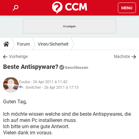
MENU
HOME
SPIELE
STREAMING
TIPPS & TRICKS
Forum
Viren/Sicherheit
ANDROID
IOS
SPIELE
STREAMING
DOWNLOADS
Vorherige
Nächste
WINDOWS 10
INSTAGRAM
ANDROID
IOS
Beste Antispyware?
WHATSAPP
SPIELE
TIKTOK
STREAMING
Geschlossen
FORUM
WINDOWS 10
INSTAGRAM
FACEBOOK
ANDROID
HARDWARE
IOS
Zouba
- 26 Apr 2011 à 11:42
WHATSAPP
SPIELE
TIKTOK
STREAMING
LEXIKON
Switcher -
26 Apr 2011 à 17:15
WINDOWS 10
INSTAGRAM
FACEBOOK
ANDROID
HARDWARE
IOS
WHATSAPP
SPIELE
TIKTOK
STREAMING
Guten Tag,
WINDOWS 10
INSTAGRAM
FACEBOOK
ANDROID
HARDWARE
IOS
Ich möchte wissen welche sind die beste Antispywares, die
WHATSAPP
TIKTOK
ich auf mein Pc installieren muss.
WINDOWS 10
INSTAGRAM
FACEBOOK
HARDWARE
Ich bitte um eine gute Antwort.
WHATSAPP
TIKTOK
Vielen dank im voraus.