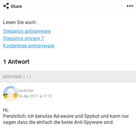
FACEBOOK
HARDWARE
Share
Lesen Sie auch:
Steganos antispyware
Steganos privacy 7
Kostenlose antispyware
1 Antwort
RÉPONSE 1 / 1
Switcher
26 Apr 2011 à 17:15
Hi,
Persönlich, ich benutze Ad-aware und Spybot und kann nur
sagen dass die einfach die beste Anti-Spyware sind.