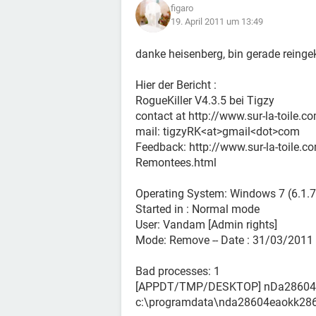
figaro
19. April 2011 um 13:49
danke heisenberg, bin gerade reing
Hier der Bericht :
RogueKiller V4.3.5 bei Tigzy
contact at http://www.sur-la-toile.c
mail: tigzyRK<at>gmail<dot>com
Feedback: http://www.sur-la-toile.
Remontees.html
Operating System: Windows 7 (6.1.76
Started in : Normal mode
User: Vandam [Admin rights]
Mode: Remove -- Date : 31/03/2011
Bad processes: 1
[APPDT/TMP/DESKTOP] nDa28604e
c:\programdata\nda28604eaokk286