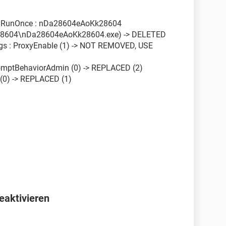
\RunOnce : nDa28604eAoKk28604
8604\nDa28604eAoKk28604.exe) -> DELETED
ings : ProxyEnable (1) -> NOT REMOVED, USE
romptBehaviorAdmin (0) -> REPLACED (2)
 (0) -> REPLACED (1)
eaktivieren