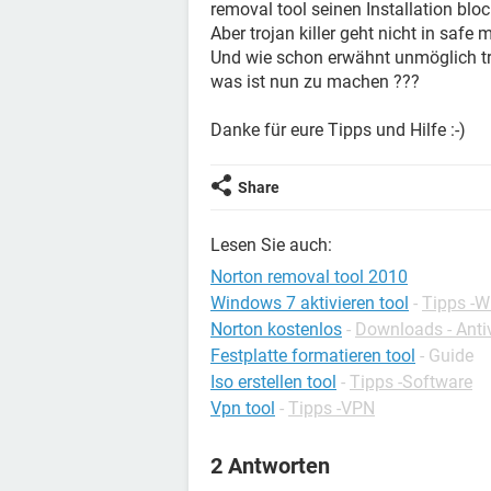
removal tool seinen Installation block
Aber trojan killer geht nicht in safe
Und wie schon erwähnt unmöglich tro
was ist nun zu machen ???
Danke für eure Tipps und Hilfe :-)
Share
Lesen Sie auch:
Norton removal tool 2010
Windows 7 aktivieren tool
-
Tipps -
Norton kostenlos
-
Downloads - Anti
Festplatte formatieren tool
- Guide
Iso erstellen tool
-
Tipps -Software
Vpn tool
-
Tipps -VPN
2 Antworten