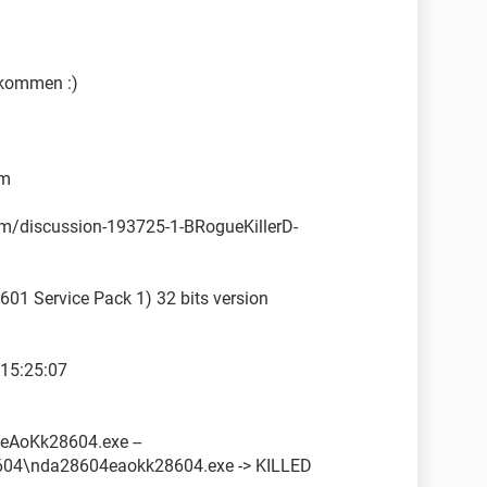
ekommen :)
om
com/discussion-193725-1-BRogueKillerD-
01 Service Pack 1) 32 bits version
 15:25:07
AoKk28604.exe --
04\nda28604eaokk28604.exe -> KILLED