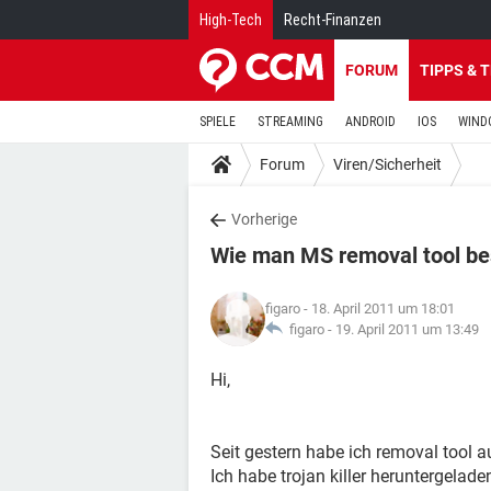
High-Tech
Recht-Finanzen
FORUM
TIPPS & 
SPIELE
STREAMING
ANDROID
IOS
WIND
Forum
Viren/Sicherheit
Vorherige
Wie man MS removal tool bes
figaro
- 18. April 2011 um 18:01
figaro -
19. April 2011 um 13:49
Hi,
Seit gestern habe ich removal tool a
Ich habe trojan killer heruntergelade