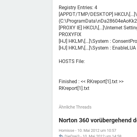
Registry Entries: 4
[APPDT/TMP/DESKTOP] HKCU\[...]
(C:\ProgramData\nDa28604eAoKk2
[PROXY IE] HKCU\[...]\Internet Sett
PROXYFIX
[HJ] HKLM\[...]\System : ConsentP
[HJ] HKLM\[...]\System : EnableLUA
HOSTS File:
Finished : << RKreport[1].txt >>
RKreport[1].txt
Ähnliche Threads
Norton 360 vorübergehend d
Hornisse
-
10. Mai 2012 um 10:57
DieDrei3
-
10. Mai 2012 um 14:58