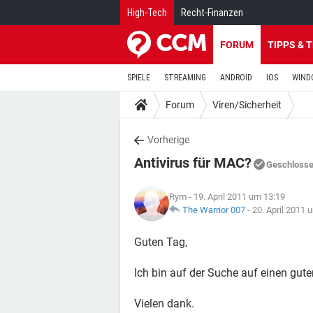
High-Tech
Recht-Finanzen
FORUM
TIPPS & 
SPIELE
STREAMING
ANDROID
IOS
WIND
Forum
Viren/Sicherheit
Vorherige
Antivirus für MAC?
Geschloss
Rym
- 19. April 2011 um 13:19
The Warrior 007
-
20. April 2011 
Guten Tag,
Ich bin auf der Suche auf einen gut
Vielen dank.