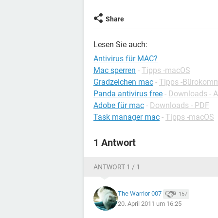
Share
Lesen Sie auch:
Antivirus für MAC?
Mac sperren
-
Tipps -macOS
Gradzeichen mac
-
Tipps -Bürokomm
Panda antivirus free
-
Downloads - A
Adobe für mac
-
Downloads - PDF
Task manager mac
-
Tipps -macOS
1 Antwort
ANTWORT 1 / 1
The Warrior 007
157
20. April 2011 um 16:25