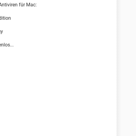
Antiviren für Mac:
ition
gy
nlos...