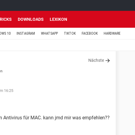
TRICKS
DOWNLOADS
LEXIKON
OWS 10
INSTAGRAM
WHATSAPP
TIKTOK
FACEBOOK
HARDWARE
Nächste
en
um 16:25
en Antivirus für MAC. kann jmd mir was empfehlen??