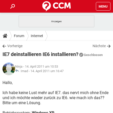
MENU
HOME
SPIELE
STREAMING
TIPPS & TRICKS
Forum
Internet
ANDROID
IOS
SPIELE
STREAMING
DOWNLOADS
Vorherige
Nächste
WINDOWS 10
INSTAGRAM
ANDROID
IOS
IE7 deinstallieren IE6 installieren?
WHATSAPP
SPIELE
TIKTOK
STREAMING
Geschlossen
FORUM
WINDOWS 10
INSTAGRAM
FACEBOOK
ANDROID
HARDWARE
IOS
Ninja
- 14. April 2011 um 10:53
WHATSAPP
SPIELE
TIKTOK
STREAMING
LEXIKON
Imad -
14. April 2011 um 16:47
WINDOWS 10
INSTAGRAM
FACEBOOK
ANDROID
HARDWARE
IOS
WHATSAPP
SPIELE
TIKTOK
STREAMING
Hallo,
WINDOWS 10
INSTAGRAM
FACEBOOK
ANDROID
HARDWARE
IOS
Ich habe keine Lust mehr auf IE7. das nervt mich ohne Ende
WHATSAPP
TIKTOK
und ich möchte wieder zurück zu IE6. wie mach ich das??
WINDOWS 10
INSTAGRAM
FACEBOOK
HARDWARE
Bitte um eine Lösung.
WHATSAPP
TIKTOK
Betriebssystem:
Windows XP