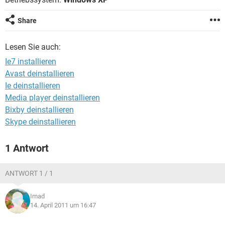
FACEBOOK
HARDWARE
Share
Lesen Sie auch:
Ie7 installieren
Avast deinstallieren
Ie deinstallieren
Media player deinstallieren
Bixby deinstallieren
Skype deinstallieren
1 Antwort
ANTWORT 1 / 1
Imad
14. April 2011 um 16:47