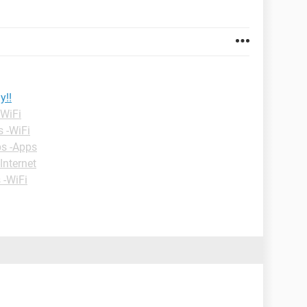
y!!
-WiFi
s -WiFi
ps -Apps
Internet
 -WiFi