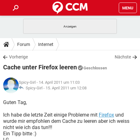
MENU
HOME
SPIELE
STREAMING
TIPPS & TRICKS
Forum
Internet
ANDROID
IOS
SPIELE
STREAMING
DOWNLOADS
Vorherige
Nächste
WINDOWS 10
INSTAGRAM
ANDROID
IOS
Cache unter Firefox leeren
WHATSAPP
SPIELE
TIKTOK
STREAMING
Geschlossen
FORUM
WINDOWS 10
INSTAGRAM
FACEBOOK
ANDROID
HARDWARE
IOS
Spicy-Girl
- 14. April 2011 um 11:03
WHATSAPP
SPIELE
TIKTOK
STREAMING
LEXIKON
Spicy-Girl -
15. April 2011 um 12:08
WINDOWS 10
INSTAGRAM
FACEBOOK
ANDROID
HARDWARE
IOS
WHATSAPP
SPIELE
TIKTOK
STREAMING
Guten Tag,
WINDOWS 10
INSTAGRAM
FACEBOOK
ANDROID
HARDWARE
IOS
Ich habe die letzte Zeit einige Probleme mit
Firefox
und
WHATSAPP
TIKTOK
wurde mir empfohlen dem Cache zu leeren aber ich weiss
WINDOWS 10
INSTAGRAM
FACEBOOK
HARDWARE
nicht wie ich das tun!!!
WHATSAPP
TIKTOK
Ein Tipp bitte :)
LG.