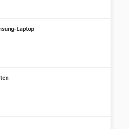
msung-Laptop
rten