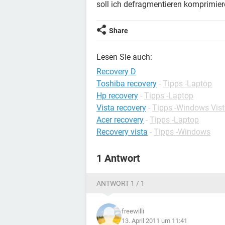
soll ich defragmentieren komprimie
Share
Lesen Sie auch:
Recovery D
Toshiba recovery
-
Tipps -Laptop
Hp recovery
-
Tipps -Laptop
Vista recovery
-
Tipps -Windows Vis
Acer recovery
-
Tipps -Laptop
Recovery vista
-
Tipps -Windows
1 Antwort
ANTWORT 1 / 1
freewilli
13. April 2011 um 11:41