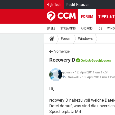
High-Tech
Recht-Finanzen
FORUM
TIPPS & 
SPIELE
STREAMING
ANDROID
IOS
WIND
Forum
Windows
Vorherige
Recovery D
Gelöst
/Geschlossen
giovani
- 12. April 2011 um 17:54
freewilli -
13. April 2011 um 11:4
Hi,
recovery D nahezu voll welche Datei
Datei darauf, was sind die unverzich
Speicherplatz MB