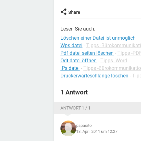
Share
Lesen Sie auch:
Löschen einer Datei ist unmöglich
Wps datei
-
Tipps -Bürokommunikat
Pdf datei seiten löschen
-
Tipps -PD
Odt datei öffnen
-
Tipps -Word
.Ps datei
-
Tipps -Bürokommunikati
Druckerwarteschlange löschen
-
Tip
1 Antwort
ANTWORT 1 / 1
papasito
13. April 2011 um 12:27