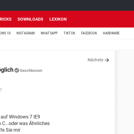
TRICKS
DOWNLOADS
LEXIKON
OWS 10
INSTAGRAM
WHATSAPP
TIKTOK
FACEBOOK
HARDWARE
Nächste
glich
Geschlossen
27
i auf Windows 7 IE9
 C...oder was Ähnliches
lfe Sie mir