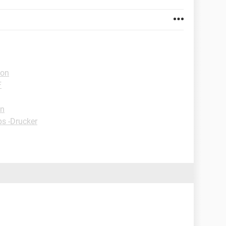
ion
F
on
ps -Drucker