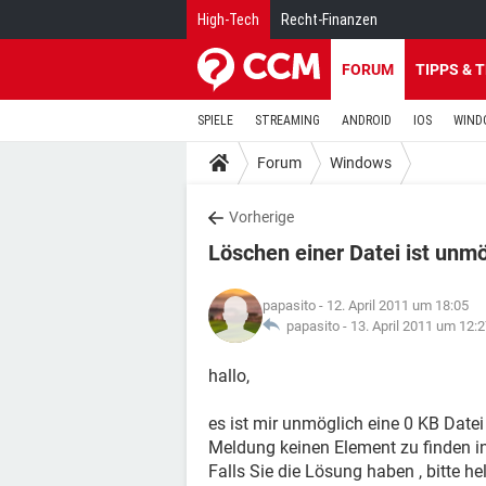
High-Tech
Recht-Finanzen
FORUM
TIPPS & 
SPIELE
STREAMING
ANDROID
IOS
WIND
Forum
Windows
Vorherige
Löschen einer Datei ist unmö
papasito
- 12. April 2011 um 18:05
papasito -
13. April 2011 um 12:
hallo,
es ist mir unmöglich eine 0 KB Date
Meldung keinen Element zu finden in
Falls Sie die Lösung haben , bitte he