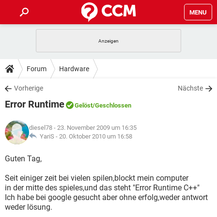
MENU
HOME
SPIELE
STREAMING
TIPPS & TRICKS
Forum
Hardware
ANDROID
IOS
SPIELE
STREAMING
DOWNLOADS
Vorherige
Nächste
WINDOWS 10
INSTAGRAM
ANDROID
IOS
Error Runtime
WHATSAPP
SPIELE
TIKTOK
STREAMING
Gelöst
/Geschlossen
FORUM
WINDOWS 10
INSTAGRAM
FACEBOOK
ANDROID
HARDWARE
IOS
diesel78
- 23. November 2009 um 16:35
WHATSAPP
SPIELE
TIKTOK
STREAMING
LEXIKON
YariS -
20. Oktober 2010 um 16:58
WINDOWS 10
INSTAGRAM
FACEBOOK
ANDROID
HARDWARE
IOS
WHATSAPP
SPIELE
TIKTOK
STREAMING
Guten Tag,
WINDOWS 10
INSTAGRAM
FACEBOOK
ANDROID
HARDWARE
IOS
Seit einiger zeit bei vielen spilen,blockt mein computer
WHATSAPP
TIKTOK
in der mitte des spieles,und das steht "Error Runtime C++"
WINDOWS 10
INSTAGRAM
FACEBOOK
HARDWARE
Ich habe bei google gesucht aber ohne erfolg,weder antwort
WHATSAPP
TIKTOK
weder lösung.