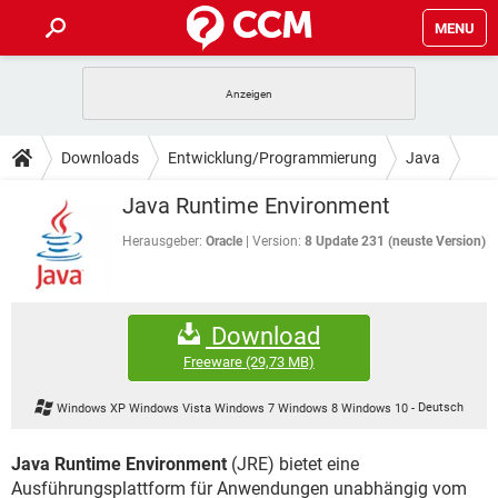
MENU
HOME
SPIELE
STREAMING
TIPPS & TRICKS
Downloads
Entwicklung/Programmierung
Java
ANDROID
IOS
SPIELE
STREAMING
DOWNLOADS
Java Runtime Environment
WINDOWS 10
INSTAGRAM
ANDROID
IOS
WHATSAPP
SPIELE
TIKTOK
STREAMING
Herausgeber:
Oracle
Version:
8 Update 231 (neuste Version)
FORUM
WINDOWS 10
INSTAGRAM
FACEBOOK
ANDROID
HARDWARE
IOS
WHATSAPP
SPIELE
TIKTOK
STREAMING
LEXIKON
WINDOWS 10
INSTAGRAM
Download
FACEBOOK
ANDROID
HARDWARE
IOS
WHATSAPP
SPIELE
TIKTOK
STREAMING
Freeware
(29,73 MB)
WINDOWS 10
INSTAGRAM
FACEBOOK
ANDROID
HARDWARE
IOS
Windows XP Windows Vista Windows 7 Windows 8 Windows 10
-
Deutsch
WHATSAPP
TIKTOK
WINDOWS 10
INSTAGRAM
FACEBOOK
HARDWARE
Java Runtime Environment
(JRE) bietet eine
WHATSAPP
TIKTOK
Ausführungsplattform für Anwendungen unabhängig vom