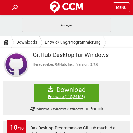
MENU
HOME
SPIELE
STREAMING
TIPPS & TRICKS
Downloads
Entwicklung/Programmierung
ANDROID
IOS
SPIELE
STREAMING
DOWNLOADS
GitHub Desktop für Windows
WINDOWS 10
INSTAGRAM
ANDROID
IOS
WHATSAPP
SPIELE
TIKTOK
STREAMING
Herausgeber:
GitHub, Inc.
Version:
2.9.6
FORUM
WINDOWS 10
INSTAGRAM
FACEBOOK
ANDROID
HARDWARE
IOS
WHATSAPP
SPIELE
TIKTOK
STREAMING
LEXIKON
WINDOWS 10
INSTAGRAM
Download
FACEBOOK
ANDROID
HARDWARE
IOS
WHATSAPP
SPIELE
TIKTOK
STREAMING
Freeware
(115,24 MB)
WINDOWS 10
INSTAGRAM
FACEBOOK
ANDROID
HARDWARE
IOS
Windows 7 Windows 8 Windows 10
-
Englisch
WHATSAPP
TIKTOK
WINDOWS 10
INSTAGRAM
FACEBOOK
HARDWARE
WHATSAPP
TIKTOK
10
Das Desktop-Programm von GitHub macht die
/10