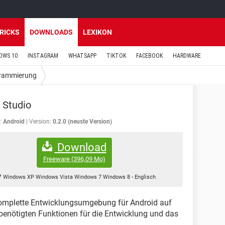
TRICKS
DOWNLOADS
LEXIKON
OWS 10
INSTAGRAM
WHATSAPP
TIKTOK
FACEBOOK
HARDWARE
grammierung
 Studio
:
Android
Version:
0.2.0 (neuste Version)
Download
Freeware
(396,09 Mo)
Windows XP Windows Vista Windows 7 Windows 8
-
Englisch
komplette Entwicklungsumgebung für Android auf
 benötigten Funktionen für die Entwicklung und das