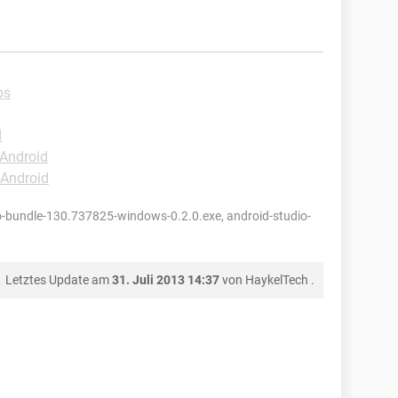
ps
d
-Android
-Android
o-bundle-130.737825-windows-0.2.0.exe, android-studio-
Letztes Update am
31. Juli 2013 14:37
von
HaykelTech
.