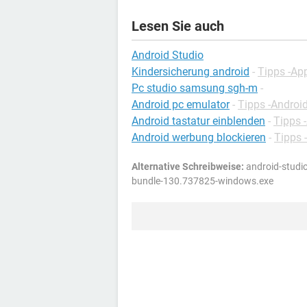
Lesen Sie auch
Android Studio
Kindersicherung android
-
Tipps -Ap
Pc studio samsung sgh-m
-
Android pc emulator
-
Tipps -Androi
Android tastatur einblenden
-
Tipps 
Android werbung blockieren
-
Tipps 
Alternative Schreibweise:
android-studi
bundle-130.737825-windows.exe