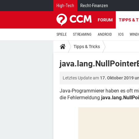
High-Tech
Recht-Finanzen
FORUM
TIPPS & 
SPIELE
STREAMING
ANDROID
IOS
WIND
Tipps & Tricks
java.lang.NullPointer
Letztes Update am
17. Oktober 2019 u
Java-Programmierer haben es oft mit
die Fehlermeldung
java.lang.NullPo