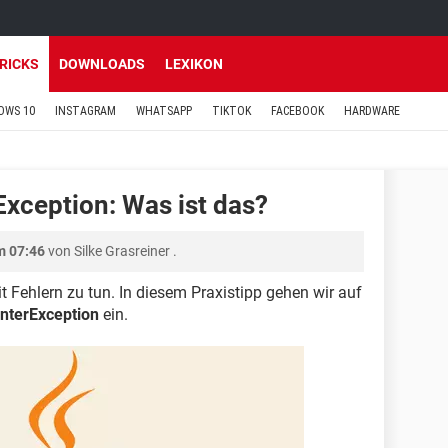
TRICKS
DOWNLOADS
LEXIKON
OWS 10
INSTAGRAM
WHATSAPP
TIKTOK
FACEBOOK
HARDWARE
Exception: Was ist das?
m 07:46
von
Silke Grasreiner
.
 Fehlern zu tun. In diesem Praxistipp gehen wir auf
interException
ein.