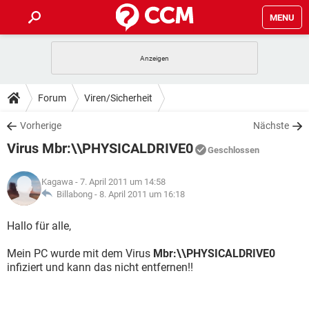
MENU
HOME
SPIELE
STREAMING
TIPPS & TRICKS
Forum
Viren/Sicherheit
ANDROID
IOS
SPIELE
STREAMING
DOWNLOADS
Vorherige
Nächste
WINDOWS 10
INSTAGRAM
ANDROID
IOS
Virus Mbr:\\PHYSICALDRIVE0
WHATSAPP
SPIELE
TIKTOK
STREAMING
Geschlossen
FORUM
WINDOWS 10
INSTAGRAM
FACEBOOK
ANDROID
HARDWARE
IOS
Kagawa
- 7. April 2011 um 14:58
WHATSAPP
SPIELE
TIKTOK
STREAMING
LEXIKON
Billabong -
8. April 2011 um 16:18
WINDOWS 10
INSTAGRAM
FACEBOOK
ANDROID
HARDWARE
IOS
WHATSAPP
SPIELE
TIKTOK
STREAMING
Hallo für alle,
WINDOWS 10
INSTAGRAM
FACEBOOK
ANDROID
HARDWARE
IOS
Mein PC wurde mit dem Virus
Mbr:\\PHYSICALDRIVE0
WHATSAPP
TIKTOK
infiziert und kann das nicht entfernen!!
WINDOWS 10
INSTAGRAM
FACEBOOK
HARDWARE
WHATSAPP
TIKTOK