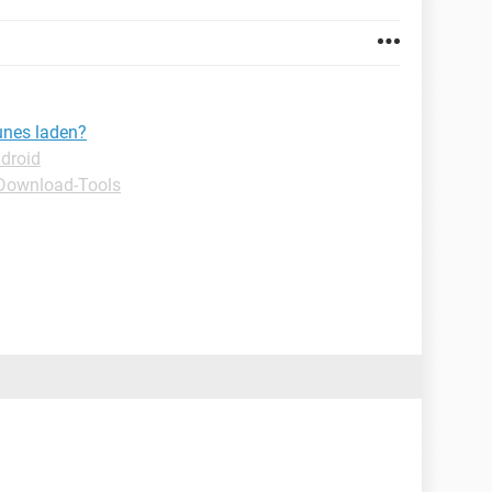
unes laden?
ndroid
Download-Tools