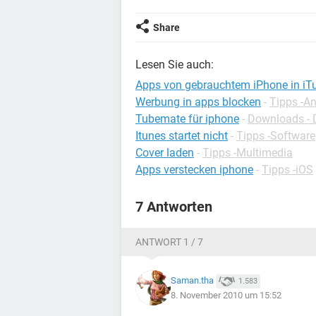
Share
Lesen Sie auch:
Apps von gebrauchtem iPhone in iT
Werbung in apps blocken
-
Tipps -A
Tubemate für iphone
-
Downloads - 
Itunes startet nicht
-
Tipps -Software
Cover laden
-
Tipps -Multimedia
Apps verstecken iphone
-
Tipps -iOS
7 Antworten
ANTWORT 1 / 7
Saman.tha
1.583
8. November 2010 um 15:52