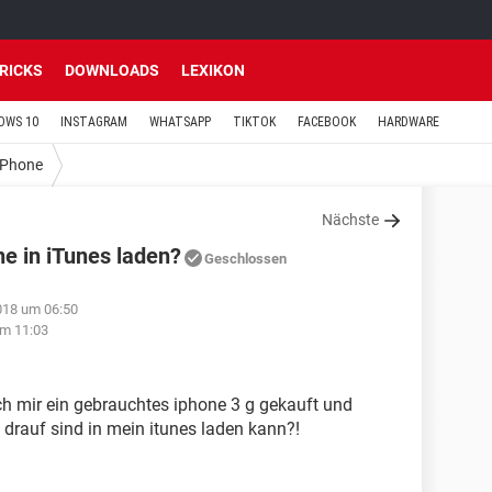
TRICKS
DOWNLOADS
LEXIKON
OWS 10
INSTAGRAM
WHATSAPP
TIKTOK
FACEBOOK
HARDWARE
iPhone
Nächste
e in iTunes laden?
Geschlossen
018 um 06:50
m 11:03
ch mir ein gebrauchtes iphone 3 g gekauft und
a drauf sind in mein itunes laden kann?!