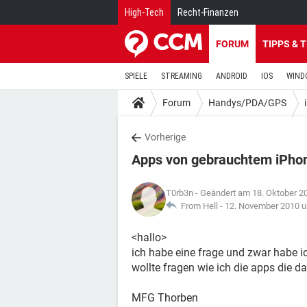
High-Tech
Recht-Finanzen
FORUM
TIPPS & 
SPIELE
STREAMING
ANDROID
IOS
WIND
Forum
Handys/PDA/GPS
Vorherige
Apps von gebrauchtem iPhon
T0rb3n
- Geändert am 18. Oktober 2
From Hell -
12. November 2010 u
<hallo>
ich habe eine frage und zwar habe i
wollte fragen wie ich die apps die d
MFG Thorben