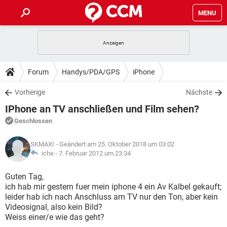
MENU
HOME
SPIELE
STREAMING
TIPPS & TRICKS
Forum
Handys/PDA/GPS
iPhone
ANDROID
IOS
SPIELE
STREAMING
DOWNLOADS
Vorherige
Nächste
WINDOWS 10
INSTAGRAM
ANDROID
IOS
IPhone an TV anschließen und Film sehen?
WHATSAPP
SPIELE
TIKTOK
STREAMING
FORUM
WINDOWS 10
INSTAGRAM
Geschlossen
FACEBOOK
ANDROID
HARDWARE
IOS
WHATSAPP
SPIELE
TIKTOK
STREAMING
LEXIKON
WINDOWS 10
SKMAXI
- Geändert am 25. Oktober 2018 um 03:02
INSTAGRAM
FACEBOOK
ANDROID
HARDWARE
IOS
iche -
7. Februar 2012 um 23:34
WHATSAPP
SPIELE
TIKTOK
STREAMING
WINDOWS 10
INSTAGRAM
Guten Tag,
FACEBOOK
ANDROID
HARDWARE
IOS
ich hab mir gestern fuer mein iphone 4 ein Av Kalbel gekauft;
WHATSAPP
TIKTOK
leider hab ich nach Anschluss am TV nur den Ton, aber kein
WINDOWS 10
INSTAGRAM
FACEBOOK
HARDWARE
Videosignal, also kein Bild?
WHATSAPP
TIKTOK
Weiss einer/e wie das geht?