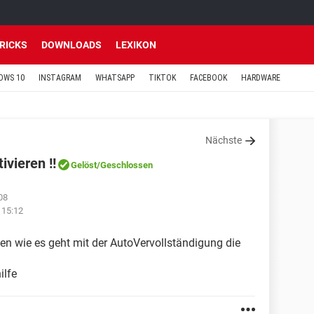
TRICKS
DOWNLOADS
LEXIKON
OWS 10
INSTAGRAM
WHATSAPP
TIKTOK
FACEBOOK
HARDWARE
Nächste
vieren !!
Gelöst
/Geschlossen
08
 15:12
gen wie es geht mit der AutoVervollständigung die
ilfe