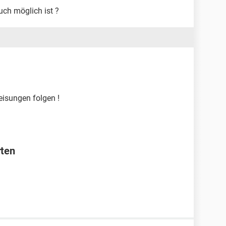
uch möglich ist ?
weisungen folgen !
rten