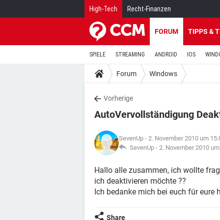
High-Tech
Recht-Finanzen
FORUM
TIPPS & 
SPIELE
STREAMING
ANDROID
IOS
WIND
Forum
Windows
Vorherige
AutoVervollständigung Deakti
SevenUp
- 2. November 2010 um 15:
SevenUp -
2. November 2010 um
Hallo alle zusammen, ich wollte fra
ich deaktivieren möchte ??
Ich bedanke mich bei euch für eure h
Share