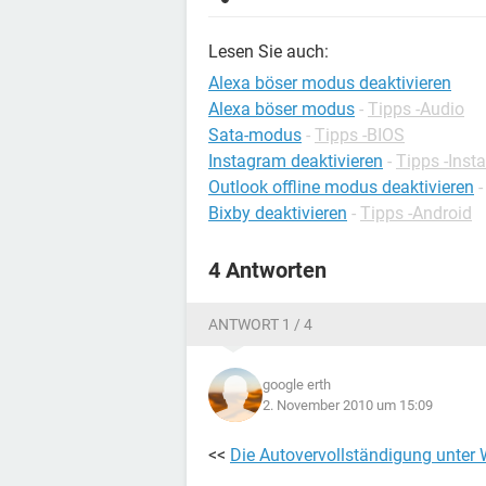
Lesen Sie auch:
Alexa böser modus deaktivieren
Alexa böser modus
-
Tipps -Audio
Sata-modus
-
Tipps -BIOS
Instagram deaktivieren
-
Tipps -Inst
Outlook offline modus deaktivieren
Bixby deaktivieren
-
Tipps -Android
4 Antworten
ANTWORT 1 / 4
google erth
2. November 2010 um 15:09
<<
Die Autovervollständigung unter 