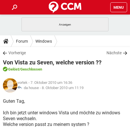
MENU
HOME
SPIELE
STREAMING
TIPPS & TRICKS
Forum
Windows
ANDROID
IOS
SPIELE
STREAMING
DOWNLOADS
Vorherige
Nächste
WINDOWS 10
INSTAGRAM
ANDROID
IOS
Von Vista zu Seven, welche version ??
WHATSAPP
SPIELE
TIKTOK
STREAMING
FORUM
WINDOWS 10
INSTAGRAM
Gelöst
/Geschlossen
FACEBOOK
ANDROID
HARDWARE
IOS
WHATSAPP
SPIELE
TIKTOK
STREAMING
LEXIKON
WINDOWS 10
vortek
- 7. Oktober 2010 um 16:36
INSTAGRAM
FACEBOOK
ANDROID
HARDWARE
IOS
da house -
8. Oktober 2010 um 11:19
WHATSAPP
SPIELE
TIKTOK
STREAMING
WINDOWS 10
INSTAGRAM
Guten Tag,
FACEBOOK
ANDROID
HARDWARE
IOS
WHATSAPP
TIKTOK
Ich bin jetzt unter windows Vista und möchte zu windows
WINDOWS 10
INSTAGRAM
FACEBOOK
HARDWARE
Seven wechseln.
WHATSAPP
TIKTOK
Welche version passt zu meinem system ?