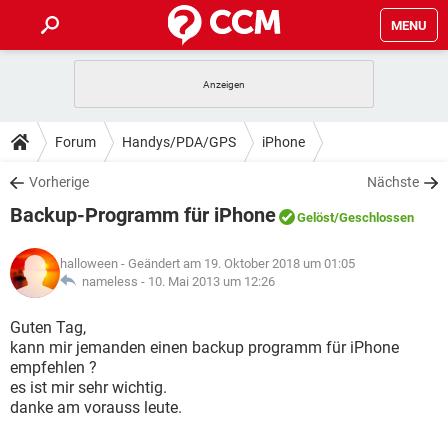
MENU
HOME
SPIELE
STREAMING
TIPPS & TRICKS
Forum
Handys/PDA/GPS
iPhone
ANDROID
IOS
SPIELE
STREAMING
DOWNLOADS
Vorherige
Nächste
WINDOWS 10
INSTAGRAM
ANDROID
IOS
Backup-Programm für iPhone
WHATSAPP
SPIELE
TIKTOK
STREAMING
Gelöst
/Geschlossen
FORUM
WINDOWS 10
INSTAGRAM
FACEBOOK
ANDROID
HARDWARE
IOS
halloween
- Geändert am 19. Oktober 2018 um 01:05
WHATSAPP
SPIELE
TIKTOK
STREAMING
LEXIKON
nameless -
10. Mai 2013 um 12:26
WINDOWS 10
INSTAGRAM
FACEBOOK
ANDROID
HARDWARE
IOS
WHATSAPP
SPIELE
TIKTOK
STREAMING
Guten Tag,
WINDOWS 10
INSTAGRAM
kann mir jemanden einen backup programm für iPhone
FACEBOOK
ANDROID
HARDWARE
IOS
empfehlen ?
WHATSAPP
TIKTOK
es ist mir sehr wichtig.
WINDOWS 10
INSTAGRAM
FACEBOOK
HARDWARE
danke am vorauss leute.
WHATSAPP
TIKTOK