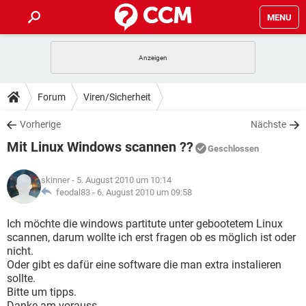
MENU
HOME
SPIELE
STREAMING
TIPPS & TRICKS
Forum
Viren/Sicherheit
ANDROID
IOS
SPIELE
STREAMING
DOWNLOADS
Vorherige
Nächste
WINDOWS 10
INSTAGRAM
ANDROID
IOS
Mit Linux Windows scannen ??
WHATSAPP
SPIELE
TIKTOK
STREAMING
Geschlossen
FORUM
WINDOWS 10
INSTAGRAM
FACEBOOK
ANDROID
HARDWARE
IOS
skinner
- 5. August 2010 um 10:14
WHATSAPP
SPIELE
TIKTOK
STREAMING
LEXIKON
feodal83 -
6. August 2010 um 09:58
WINDOWS 10
INSTAGRAM
FACEBOOK
ANDROID
HARDWARE
IOS
WHATSAPP
SPIELE
TIKTOK
STREAMING
Ich möchte die windows partitute unter gebootetem Linux
WINDOWS 10
INSTAGRAM
scannen, darum wollte ich erst fragen ob es möglich ist oder
FACEBOOK
ANDROID
HARDWARE
IOS
nicht.
WHATSAPP
TIKTOK
Oder gibt es dafür eine software die man extra instalieren
WINDOWS 10
INSTAGRAM
FACEBOOK
HARDWARE
sollte.
WHATSAPP
TIKTOK
Bitte um tipps.
Danke am vorauss.