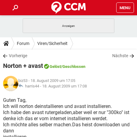
MENU
HOME
SPIELE
STREAMING
TIPPS & TRICKS
Forum
Viren/Sicherheit
ANDROID
IOS
SPIELE
STREAMING
DOWNLOADS
Vorherige
Nächste
WINDOWS 10
INSTAGRAM
ANDROID
IOS
Norton + avast
WHATSAPP
SPIELE
TIKTOK
STREAMING
Gelöst
/Geschlossen
FORUM
WINDOWS 10
INSTAGRAM
FACEBOOK
ANDROID
HARDWARE
IOS
biz53
- 18. August 2009 um 17:05
WHATSAPP
SPIELE
TIKTOK
STREAMING
LEXIKON
harris44 -
18. August 2009 um 17:08
WINDOWS 10
INSTAGRAM
FACEBOOK
ANDROID
HARDWARE
IOS
WHATSAPP
SPIELE
TIKTOK
STREAMING
Guten Tag,
WINDOWS 10
INSTAGRAM
Ich will norton deinstallieren und avast installieren.
FACEBOOK
ANDROID
HARDWARE
IOS
Ich habe den avast rutergeladen,aber weil er nur "300ko" ist
WHATSAPP
TIKTOK
denke ich das er vom internet installieren werdet.
WINDOWS 10
INSTAGRAM
FACEBOOK
HARDWARE
Ich möchte alles selber machen.Das heist downloaden und
WHATSAPP
TIKTOK
dann
installieren.