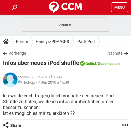
MENU
HOME
SPIELE
STREAMING
TIPPS & TRICKS
Forum
Handys/PDA/GPS
iPad/iPod
ANDROID
IOS
SPIELE
STREAMING
DOWNLOADS
Vorherige
Nächste
WINDOWS 10
INSTAGRAM
ANDROID
IOS
Infos über neues iPod shuffle
WHATSAPP
SPIELE
TIKTOK
STREAMING
Gelöst
/Geschlossen
FORUM
WINDOWS 10
INSTAGRAM
FACEBOOK
ANDROID
HARDWARE
IOS
hohopi
- 7 Jun 2010 à 15:47
WHATSAPP
SPIELE
TIKTOK
STREAMING
LEXIKON
hohopi -
7 Jun 2010 à 15:48
WINDOWS 10
INSTAGRAM
FACEBOOK
ANDROID
HARDWARE
IOS
WHATSAPP
SPIELE
TIKTOK
STREAMING
Ich wollte euch fragen,da ich vor habe den neuen iPod
WINDOWS 10
INSTAGRAM
Shuffle zu holen, wollte ich infos darüber haben um es
FACEBOOK
ANDROID
HARDWARE
IOS
besser zu kennen.
WHATSAPP
TIKTOK
Ist es möglich es mir zu erklären ??
WINDOWS 10
INSTAGRAM
FACEBOOK
HARDWARE
WHATSAPP
TIKTOK
Share