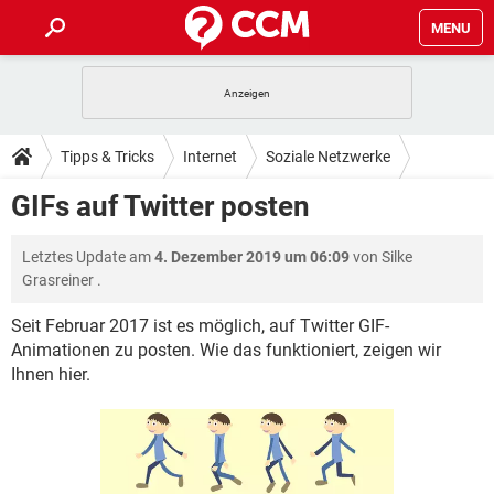
MENU
HOME
SPIELE
STREAMING
TIPPS & TRICKS
Tipps & Tricks
Internet
Soziale Netzwerke
ANDROID
IOS
SPIELE
STREAMING
DOWNLOADS
GIFs auf Twitter posten
Twitter
WINDOWS 10
INSTAGRAM
ANDROID
IOS
WHATSAPP
SPIELE
TIKTOK
STREAMING
FORUM
Letztes Update am
4. Dezember 2019 um 06:09
von
Silke
WINDOWS 10
INSTAGRAM
FACEBOOK
ANDROID
HARDWARE
IOS
Grasreiner
.
WHATSAPP
SPIELE
TIKTOK
STREAMING
LEXIKON
WINDOWS 10
INSTAGRAM
Seit Februar 2017 ist es möglich, auf Twitter GIF-
FACEBOOK
ANDROID
HARDWARE
IOS
Animationen zu posten. Wie das funktioniert, zeigen wir
WHATSAPP
SPIELE
TIKTOK
STREAMING
WINDOWS 10
INSTAGRAM
Ihnen hier.
FACEBOOK
ANDROID
HARDWARE
IOS
WHATSAPP
TIKTOK
WINDOWS 10
INSTAGRAM
FACEBOOK
HARDWARE
WHATSAPP
TIKTOK