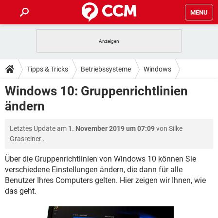
MENU
HOME
SPIELE
STREAMING
TIPPS & TRICKS
Tipps & Tricks
Betriebssysteme
Windows
ANDROID
IOS
SPIELE
STREAMING
DOWNLOADS
Windows 10: Gruppenrichtlinien
Windows 10
WINDOWS 10
INSTAGRAM
ANDROID
IOS
ändern
WHATSAPP
SPIELE
TIKTOK
STREAMING
FORUM
WINDOWS 10
INSTAGRAM
FACEBOOK
ANDROID
HARDWARE
IOS
Letztes Update am
1. November 2019 um 07:09
von
Silke
WHATSAPP
SPIELE
TIKTOK
STREAMING
LEXIKON
WINDOWS 10
Grasreiner
.
INSTAGRAM
FACEBOOK
ANDROID
HARDWARE
IOS
WHATSAPP
SPIELE
TIKTOK
STREAMING
Über die Gruppenrichtlinien von Windows 10 können Sie
WINDOWS 10
INSTAGRAM
verschiedene Einstellungen ändern, die dann für alle
FACEBOOK
ANDROID
HARDWARE
IOS
Benutzer Ihres Computers gelten. Hier zeigen wir Ihnen, wie
WHATSAPP
TIKTOK
WINDOWS 10
INSTAGRAM
das geht.
FACEBOOK
HARDWARE
WHATSAPP
TIKTOK