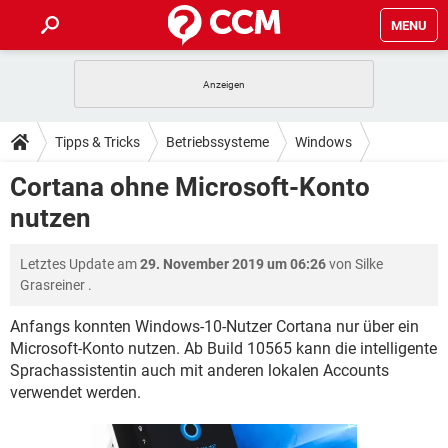
MENU
HOME
SPIELE
STREAMING
TIPPS & TRICKS
Tipps & Tricks
Betriebssysteme
Windows
ANDROID
IOS
SPIELE
STREAMING
DOWNLOADS
Cortana ohne Microsoft-Konto
Windows 10
WINDOWS 10
INSTAGRAM
ANDROID
IOS
nutzen
WHATSAPP
SPIELE
TIKTOK
STREAMING
FORUM
WINDOWS 10
INSTAGRAM
FACEBOOK
ANDROID
HARDWARE
IOS
Letztes Update am
29. November 2019 um 06:26
von
Silke
WHATSAPP
SPIELE
TIKTOK
STREAMING
LEXIKON
WINDOWS 10
Grasreiner
.
INSTAGRAM
FACEBOOK
ANDROID
HARDWARE
IOS
WHATSAPP
SPIELE
TIKTOK
STREAMING
Anfangs konnten Windows-10-Nutzer Cortana nur über ein
WINDOWS 10
INSTAGRAM
Microsoft-Konto nutzen. Ab Build 10565 kann die intelligente
FACEBOOK
ANDROID
HARDWARE
IOS
Sprachassistentin auch mit anderen lokalen Accounts
WHATSAPP
TIKTOK
WINDOWS 10
INSTAGRAM
verwendet werden.
FACEBOOK
HARDWARE
WHATSAPP
TIKTOK