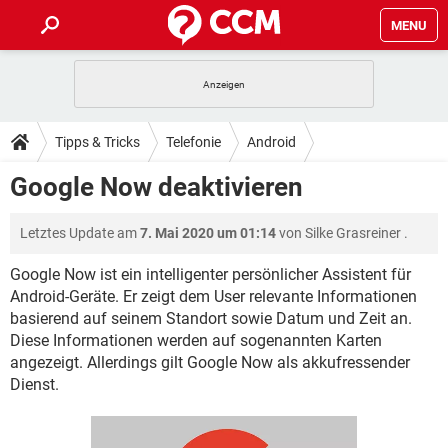
MENU
HOME
SPIELE
STREAMING
TIPPS & TRICKS
Tipps & Tricks
Telefonie
Android
ANDROID
IOS
SPIELE
STREAMING
DOWNLOADS
Google Now deaktivieren
WINDOWS 10
INSTAGRAM
ANDROID
IOS
WHATSAPP
SPIELE
TIKTOK
STREAMING
FORUM
Letztes Update am
7. Mai 2020 um 01:14
von
Silke Grasreiner
.
WINDOWS 10
INSTAGRAM
FACEBOOK
ANDROID
HARDWARE
IOS
WHATSAPP
SPIELE
TIKTOK
STREAMING
Google Now ist ein intelligenter persönlicher Assistent für
LEXIKON
WINDOWS 10
INSTAGRAM
Android-Geräte. Er zeigt dem User relevante Informationen
FACEBOOK
ANDROID
HARDWARE
IOS
basierend auf seinem Standort sowie Datum und Zeit an.
WHATSAPP
SPIELE
TIKTOK
STREAMING
WINDOWS 10
INSTAGRAM
Diese Informationen werden auf sogenannten Karten
FACEBOOK
ANDROID
HARDWARE
IOS
angezeigt. Allerdings gilt Google Now als akkufressender
WHATSAPP
TIKTOK
Dienst.
WINDOWS 10
INSTAGRAM
FACEBOOK
HARDWARE
WHATSAPP
TIKTOK