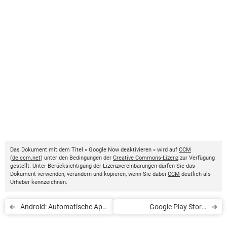
Das Dokument mit dem Titel « Google Now deaktivieren » wird auf
CCM
(
de.ccm.net
) unter den Bedingungen der
Creative Commons-Lizenz
zur Verfügung
gestellt. Unter Berücksichtigung der Lizenzvereinbarungen dürfen Sie das
Dokument verwenden, verändern und kopieren, wenn Sie dabei
CCM
deutlich als
Urheber kennzeichnen.
Android: Automatische App-
Google Play Store:
Updates deaktivieren
Passwortschutz aktivieren