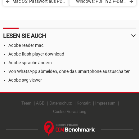
Mac OS: Passwort aus PDF-
Windows: PDF in ZIP-Datei
Datei entfernen
umwandeln
LESEN SIE AUCH
Adobe reader mac
Adobe flash player download
Adobe sprache ändern
Von WhatsApp abmelden, ohne das Smartphone auszuschalten
Adobe svg viewer
Team
AGB
Datenschutz
Kontakt
Impressum
Cookie-Verwaltung