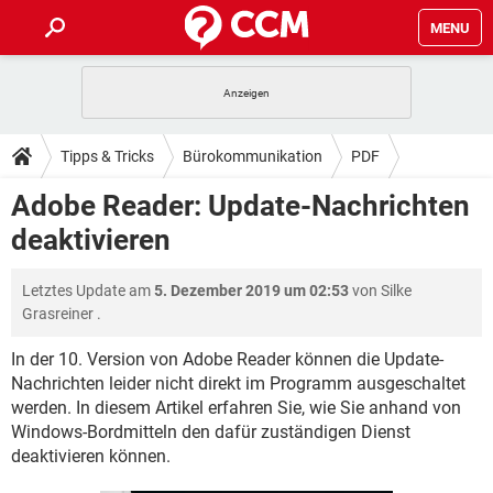
MENU
HOME
SPIELE
STREAMING
TIPPS & TRICKS
Tipps & Tricks
Bürokommunikation
PDF
ANDROID
IOS
SPIELE
STREAMING
DOWNLOADS
Adobe Reader: Update-Nachrichten
WINDOWS 10
INSTAGRAM
ANDROID
IOS
deaktivieren
WHATSAPP
SPIELE
TIKTOK
STREAMING
FORUM
WINDOWS 10
INSTAGRAM
FACEBOOK
ANDROID
HARDWARE
IOS
Letztes Update am
5. Dezember 2019 um 02:53
von
Silke
WHATSAPP
SPIELE
TIKTOK
STREAMING
LEXIKON
WINDOWS 10
Grasreiner
.
INSTAGRAM
FACEBOOK
ANDROID
HARDWARE
IOS
WHATSAPP
SPIELE
TIKTOK
STREAMING
In der 10. Version von Adobe Reader können die Update-
WINDOWS 10
INSTAGRAM
Nachrichten leider nicht direkt im Programm ausgeschaltet
FACEBOOK
ANDROID
HARDWARE
IOS
werden. In diesem Artikel erfahren Sie, wie Sie anhand von
WHATSAPP
TIKTOK
WINDOWS 10
INSTAGRAM
Windows-Bordmitteln den dafür zuständigen Dienst
FACEBOOK
HARDWARE
deaktivieren können.
WHATSAPP
TIKTOK