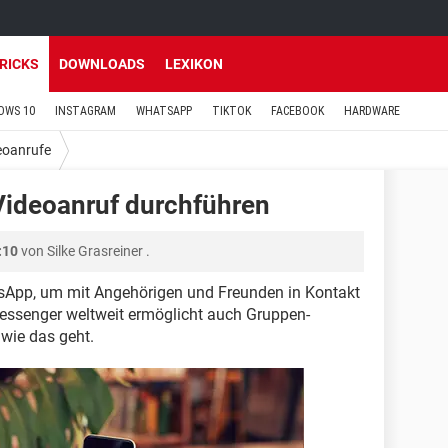
TRICKS
DOWNLOADS
LEXIKON
OWS 10
INSTAGRAM
WHATSAPP
TIKTOK
FACEBOOK
HARDWARE
eoanrufe
ideoanruf durchführen
:10
von
Silke Grasreiner
.
App, um mit Angehörigen und Freunden in Kontakt
 Messenger weltweit ermöglicht auch Gruppen-
 wie das geht.