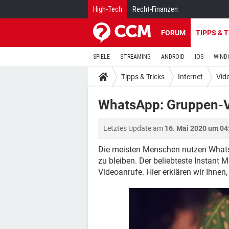
High-Tech
Recht-Finanzen
FORUM
TIPPS & 
SPIELE
STREAMING
ANDROID
IOS
WIND
Tipps & Tricks
Internet
Vid
WhatsApp: Gruppen-V
Letztes Update am
16. Mai 2020 um 04
Die meisten Menschen nutzen Whats
zu bleiben. Der beliebteste Instant
Videoanrufe. Hier erklären wir Ihnen,