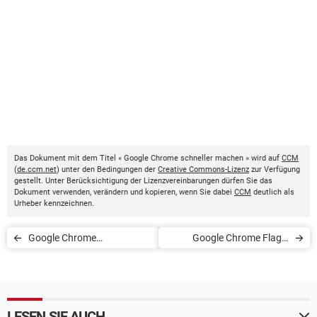
Das Dokument mit dem Titel « Google Chrome schneller machen » wird auf
CCM
(
de.ccm.net
) unter den Bedingungen der
Creative Commons-Lizenz
zur Verfügung
gestellt. Unter Berücksichtigung der Lizenzvereinbarungen dürfen Sie das
Dokument verwenden, verändern und kopieren, wenn Sie dabei
CCM
deutlich als
Urheber kennzeichnen.
Google Chrome
Google Chrome Flags:
aktualisieren
Browser mit versteckten
Einstellungen anpassen
LESEN SIE AUCH