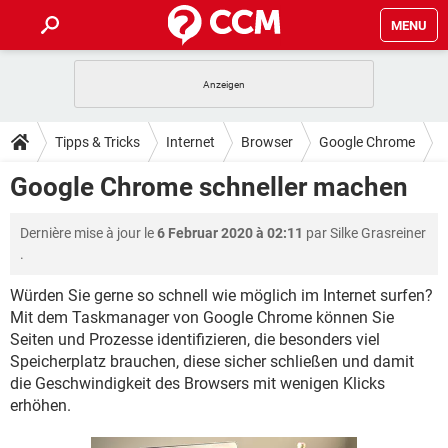
MENU
HOME
SPIELE
STREAMING
TIPPS & TRICKS
Tipps & Tricks
Internet
Browser
Google Chrome
ANDROID
IOS
SPIELE
STREAMING
DOWNLOADS
Google Chrome schneller machen
WINDOWS 10
INSTAGRAM
ANDROID
IOS
WHATSAPP
SPIELE
TIKTOK
STREAMING
FORUM
Dernière mise à jour le
6 Februar 2020 à 02:11
par
Silke Grasreiner
WINDOWS 10
INSTAGRAM
FACEBOOK
ANDROID
HARDWARE
IOS
.
WHATSAPP
SPIELE
TIKTOK
STREAMING
LEXIKON
WINDOWS 10
INSTAGRAM
Würden Sie gerne so schnell wie möglich im Internet surfen?
FACEBOOK
ANDROID
HARDWARE
IOS
Mit dem Taskmanager von Google Chrome können Sie
WHATSAPP
SPIELE
TIKTOK
STREAMING
WINDOWS 10
INSTAGRAM
Seiten und Prozesse identifizieren, die besonders viel
FACEBOOK
ANDROID
HARDWARE
IOS
Speicherplatz brauchen, diese sicher schließen und damit
WHATSAPP
TIKTOK
die Geschwindigkeit des Browsers mit wenigen Klicks
WINDOWS 10
INSTAGRAM
erhöhen.
FACEBOOK
HARDWARE
WHATSAPP
TIKTOK