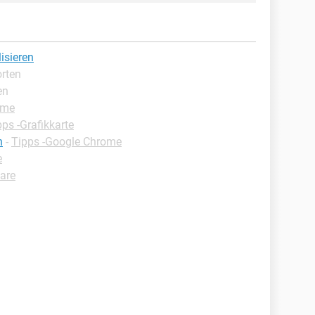
isieren
orten
en
ome
pps -Grafikkarte
n
-
Tipps -Google Chrome
e
are