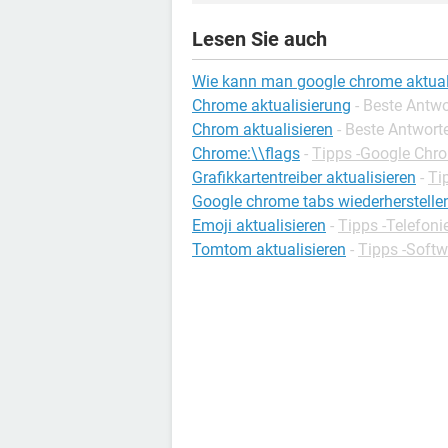
Lesen Sie auch
Wie kann man google chrome aktual
Chrome aktualisierung
- Beste Antw
Chrom aktualisieren
- Beste Antwort
Chrome:\\flags
-
Tipps -Google Chr
Grafikkartentreiber aktualisieren
-
Ti
Google chrome tabs wiederherstelle
Emoji aktualisieren
-
Tipps -Telefoni
Tomtom aktualisieren
-
Tipps -Softw