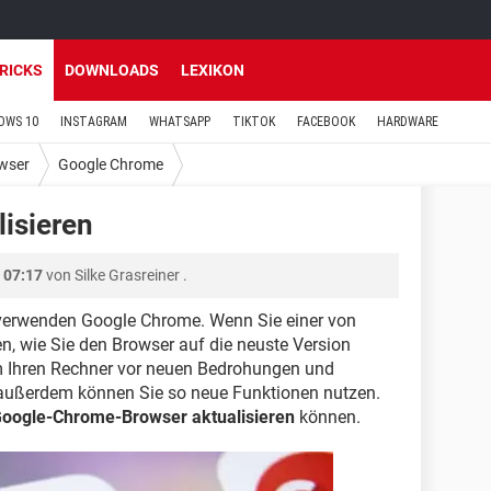
TRICKS
DOWNLOADS
LEXIKON
OWS 10
INSTAGRAM
WHATSAPP
TIKTOK
FACEBOOK
HARDWARE
wser
Google Chrome
isieren
 07:17
von
Silke Grasreiner
.
r verwenden Google Chrome. Wenn Sie einer von
n, wie Sie den Browser auf die neuste Version
um Ihren Rechner vor neuen Bedrohungen und
 außerdem können Sie so neue Funktionen nutzen.
oogle-Chrome-Browser aktualisieren
können.