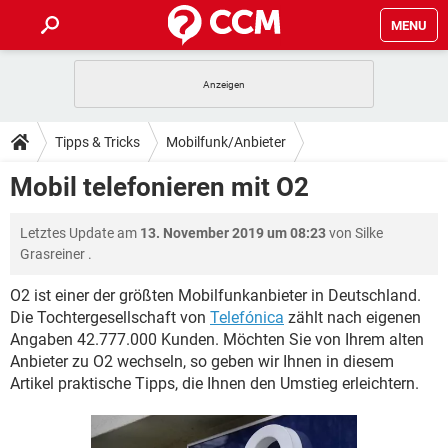
MENU
HOME
SPIELE
STREAMING
TIPPS & TRICKS
Tipps & Tricks
Mobilfunk/Anbieter
ANDROID
IOS
SPIELE
STREAMING
DOWNLOADS
Mobil telefonieren mit O2
WINDOWS 10
INSTAGRAM
ANDROID
IOS
WHATSAPP
SPIELE
TIKTOK
STREAMING
FORUM
Letztes Update am
13. November 2019 um 08:23
von
Silke
WINDOWS 10
INSTAGRAM
FACEBOOK
ANDROID
HARDWARE
IOS
Grasreiner
.
WHATSAPP
SPIELE
TIKTOK
STREAMING
LEXIKON
WINDOWS 10
INSTAGRAM
O2 ist einer der größten Mobilfunkanbieter in Deutschland.
FACEBOOK
ANDROID
HARDWARE
IOS
Die Tochtergesellschaft von
Telefónica
zählt nach eigenen
WHATSAPP
SPIELE
TIKTOK
STREAMING
WINDOWS 10
INSTAGRAM
Angaben 42.777.000 Kunden. Möchten Sie von Ihrem alten
FACEBOOK
ANDROID
HARDWARE
IOS
Anbieter zu O2 wechseln, so geben wir Ihnen in diesem
WHATSAPP
TIKTOK
Artikel praktische Tipps, die Ihnen den Umstieg erleichtern.
WINDOWS 10
INSTAGRAM
FACEBOOK
HARDWARE
WHATSAPP
TIKTOK