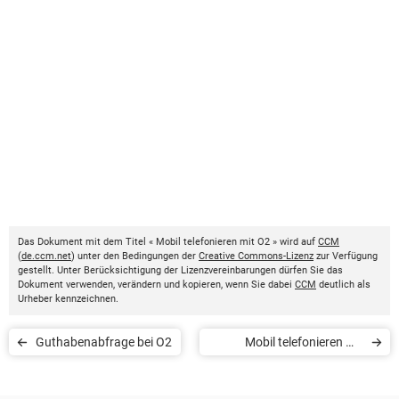
Das Dokument mit dem Titel « Mobil telefonieren mit O2 » wird auf
CCM
(
de.ccm.net
) unter den Bedingungen der
Creative Commons-Lizenz
zur Verfügung
gestellt. Unter Berücksichtigung der Lizenzvereinbarungen dürfen Sie das
Dokument verwenden, verändern und kopieren, wenn Sie dabei
CCM
deutlich als
Urheber kennzeichnen.
Guthabenabfrage bei O2
Mobil telefonieren mit
Telekom Deutschland