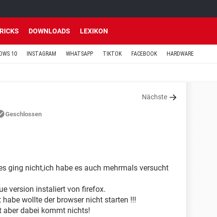
TRICKS
DOWNLOADS
LEXIKON
OWS 10
INSTAGRAM
WHATSAPP
TIKTOK
FACEBOOK
HARDWARE
Nächste
Geschlossen
r es ging nicht,ich habe es auch mehrmals versucht
e version instaliert von firefox.
habe wollte der browser nicht starten !!!
rt aber dabei kommt nichts!