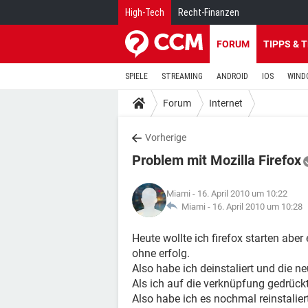
High-Tech
Recht-Finanzen
FORUM
TIPPS & 
SPIELE
STREAMING
ANDROID
IOS
WIND
Forum
Internet
Vorherige
Problem mit Mozilla Firefox
Miami
- 16. April 2010 um 10:22
Miami -
16. April 2010 um 10:28
Heute wollte ich firefox starten abe
ohne erfolg.
Also habe ich deinstaliert und die neu
Als ich auf die verknüpfung gedrückt 
Also habe ich es nochmal reinstalie