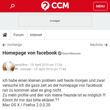
MENU
HOME
SPIELE
STREAMING
TIPPS & TRICKS
Forum
Internet
ANDROID
IOS
SPIELE
STREAMING
DOWNLOADS
Vorherige
Nächste
WINDOWS 10
INSTAGRAM
ANDROID
IOS
Homepage von facebook
WHATSAPP
SPIELE
TIKTOK
STREAMING
Geschlossen
FORUM
WINDOWS 10
INSTAGRAM
FACEBOOK
ANDROID
HARDWARE
IOS
geraldine
- 15. April 2010 um 17:34
WHATSAPP
SPIELE
TIKTOK
STREAMING
LEXIKON
outsider -
15. April 2010 um 17:44
WINDOWS 10
INSTAGRAM
FACEBOOK
ANDROID
HARDWARE
IOS
WHATSAPP
SPIELE
TIKTOK
STREAMING
ich habe einen kleinen problem seit heute morgen und zwar
WINDOWS 10
INSTAGRAM
versuche ich die gaze zeit an der homepage von facebook
FACEBOOK
ANDROID
HARDWARE
IOS
ran zu kommen aber es ging nicht.
WHATSAPP
TIKTOK
Zu mein profile und den von meine freunde ist es möglich !!!
WINDOWS 10
INSTAGRAM
FACEBOOK
HARDWARE
Könnt ihr mir das bitte eklären ??
WHATSAPP
TIKTOK
Mac OS X / Firefox 2.0.0.20