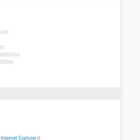
lorer
er
arbeitung
ilities
Internet Explorer