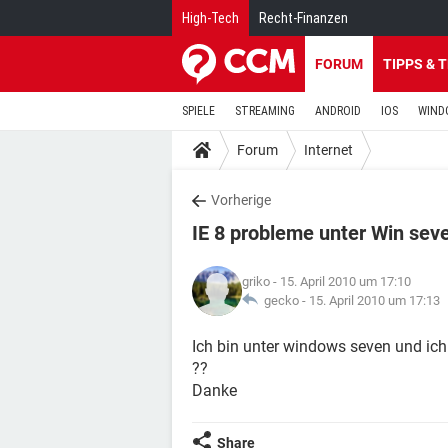
High-Tech
Recht-Finanzen
FORUM
TIPPS & 
SPIELE
STREAMING
ANDROID
IOS
WIND
Forum
Internet
Vorherige
IE 8 probleme unter Win sev
griko
- 15. April 2010 um 17:10
gecko -
15. April 2010 um 17:13
Ich bin unter windows seven und ich w
??
Danke
Share