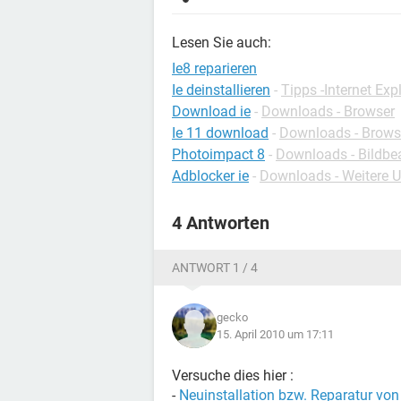
Lesen Sie auch:
Ie8 reparieren
Ie deinstallieren
-
Tipps -Internet Exp
Download ie
-
Downloads - Browser
Ie 11 download
-
Downloads - Brows
Photoimpact 8
-
Downloads - Bildbe
Adblocker ie
-
Downloads - Weitere Ut
4 Antworten
ANTWORT 1 / 4
gecko
15. April 2010 um 17:11
Versuche dies hier :
-
Neuinstallation bzw. Reparatur von 