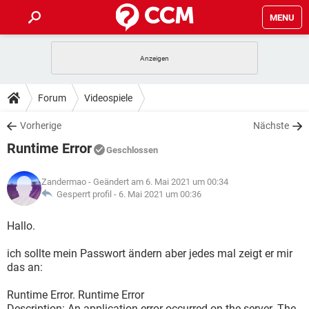
MENU
HOME
SPIELE
STREAMING
TIPPS & TRICKS
Forum
Videospiele
ANDROID
IOS
SPIELE
STREAMING
DOWNLOADS
Vorherige
Nächste
WINDOWS 10
INSTAGRAM
ANDROID
IOS
Runtime Error
WHATSAPP
SPIELE
TIKTOK
STREAMING
Geschlossen
FORUM
WINDOWS 10
INSTAGRAM
FACEBOOK
ANDROID
HARDWARE
IOS
Zandermao
- Geändert am 6. Mai 2021 um 00:34
WHATSAPP
SPIELE
TIKTOK
STREAMING
LEXIKON
Gesperrt profil -
6. Mai 2021 um 00:36
WINDOWS 10
INSTAGRAM
FACEBOOK
ANDROID
HARDWARE
IOS
WHATSAPP
SPIELE
TIKTOK
STREAMING
Hallo.
WINDOWS 10
INSTAGRAM
FACEBOOK
ANDROID
HARDWARE
IOS
ich sollte mein Passwort ändern aber jedes mal zeigt er mir
WHATSAPP
TIKTOK
das an:
WINDOWS 10
INSTAGRAM
FACEBOOK
HARDWARE
WHATSAPP
TIKTOK
Runtime Error. Runtime Error
Description: An application error occurred on the server. The