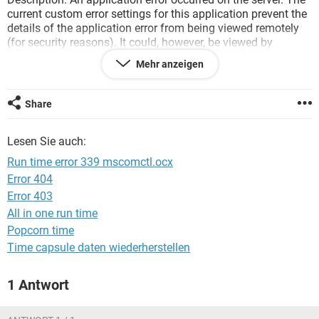
FACEBOOK
HARDWARE
current custom error settings for this application prevent the
details of the application error from being viewed remotely
(for security reasons). It could, however, be viewed by
browsers running on the local server machine.
Mehr anzeigen
Details: To enable the details of this specific error message
to be viewable on remote machines, please create a
Share
<customErrors> tag within a "web.config" configuration file
located in the root directory of the current web application.
Lesen Sie auch:
This <customErrors> tag should then have its "mode"
attribute set to "Off".
Run time error 339 mscomctl.ocx
Error 404
Error 403
<!-- Web.Config Configuration File -->
All in one run time
<configuration>
Popcorn time
<system.web>
Time capsule daten wiederherstellen
<customErrors mode="Off"/>
</system.web>
1 Antwort
</configuration>