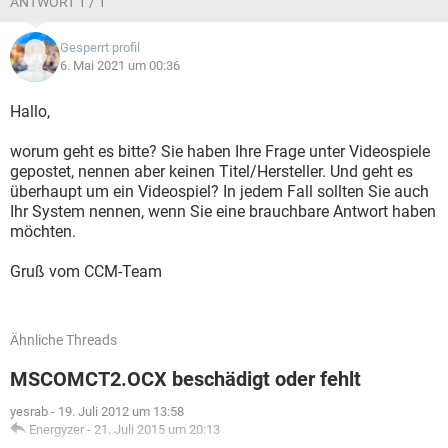
ANTWORT 1 / 1
Notes: The current error page you are seeing can be replaced
by a custom error page by modifying the "defaultRedirect"
Gesperrt profil
attribute of the application's <customErrors> configuration
6. Mai 2021 um 00:36
tag to point to a custom error page URL.
Hallo,
<!-- Web.Config Configuration File -->
worum geht es bitte? Sie haben Ihre Frage unter Videospiele
<configuration>
gepostet, nennen aber keinen Titel/Hersteller. Und geht es
<system.web>
überhaupt um ein Videospiel? In jedem Fall sollten Sie auch
<customErrors mode="RemoteOnly"
Ihr System nennen, wenn Sie eine brauchbare Antwort haben
defaultRedirect="mycustompage.htm"/>
möchten.
</system.web>
</configuration>
Gruß vom CCM-Team
Ähnliche Threads
MSCOMCT2.OCX beschädigt oder fehlt
yesrab
-
19. Juli 2012 um 13:58
Energyzer
-
21. Juli 2015 um 20:13