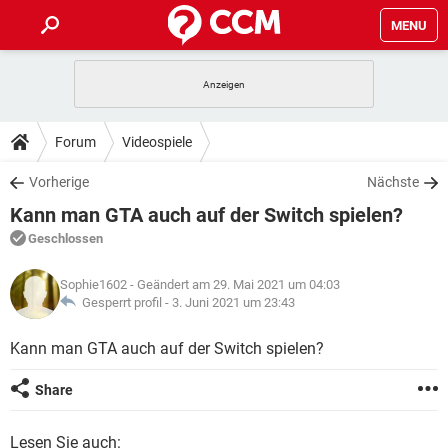
MENU
HOME
SPIELE
STREAMING
TIPPS & TRICKS
Forum
Videospiele
ANDROID
IOS
SPIELE
STREAMING
DOWNLOADS
Vorherige
Nächste
WINDOWS 10
INSTAGRAM
ANDROID
IOS
Kann man GTA auch auf der Switch spielen?
WHATSAPP
SPIELE
TIKTOK
STREAMING
FORUM
WINDOWS 10
INSTAGRAM
Geschlossen
FACEBOOK
ANDROID
HARDWARE
IOS
WHATSAPP
SPIELE
TIKTOK
STREAMING
LEXIKON
WINDOWS 10
Sophie1602
- Geändert am 29. Mai 2021 um 04:03
INSTAGRAM
FACEBOOK
ANDROID
HARDWARE
IOS
Gesperrt profil -
3. Juni 2021 um 23:43
WHATSAPP
SPIELE
TIKTOK
STREAMING
WINDOWS 10
INSTAGRAM
Kann man GTA auch auf der Switch spielen?
FACEBOOK
ANDROID
HARDWARE
IOS
WHATSAPP
TIKTOK
WINDOWS 10
INSTAGRAM
Share
FACEBOOK
HARDWARE
WHATSAPP
TIKTOK
Lesen Sie auch: