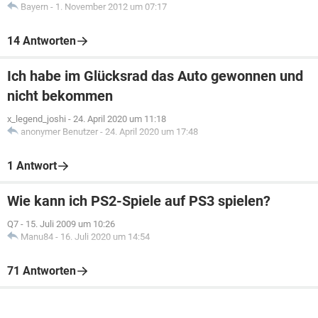
Bayern
-
1. November 2012 um 07:17
14 Antworten
Ich habe im Glücksrad das Auto gewonnen und
nicht bekommen
x_legend_joshi
-
24. April 2020 um 11:18
anonymer Benutzer
-
24. April 2020 um 17:48
1 Antwort
Wie kann ich PS2-Spiele auf PS3 spielen?
Q7
-
15. Juli 2009 um 10:26
Manu84
-
16. Juli 2020 um 14:54
71 Antworten