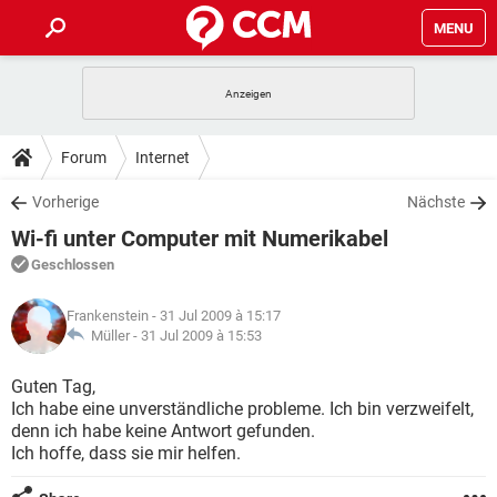
MENU
HOME
SPIELE
STREAMING
TIPPS & TRICKS
Forum
Internet
ANDROID
IOS
SPIELE
STREAMING
DOWNLOADS
Vorherige
Nächste
WINDOWS 10
INSTAGRAM
ANDROID
IOS
Wi-fi unter Computer mit Numerikabel
WHATSAPP
SPIELE
TIKTOK
STREAMING
FORUM
WINDOWS 10
INSTAGRAM
Geschlossen
FACEBOOK
ANDROID
HARDWARE
IOS
WHATSAPP
SPIELE
TIKTOK
STREAMING
LEXIKON
WINDOWS 10
Frankenstein
- 31 Jul 2009 à 15:17
INSTAGRAM
FACEBOOK
ANDROID
HARDWARE
IOS
Müller -
31 Jul 2009 à 15:53
WHATSAPP
SPIELE
TIKTOK
STREAMING
WINDOWS 10
INSTAGRAM
Guten Tag,
FACEBOOK
ANDROID
HARDWARE
IOS
Ich habe eine unverständliche probleme. Ich bin verzweifelt,
WHATSAPP
TIKTOK
denn ich habe keine Antwort gefunden.
WINDOWS 10
INSTAGRAM
FACEBOOK
HARDWARE
Ich hoffe, dass sie mir helfen.
WHATSAPP
TIKTOK