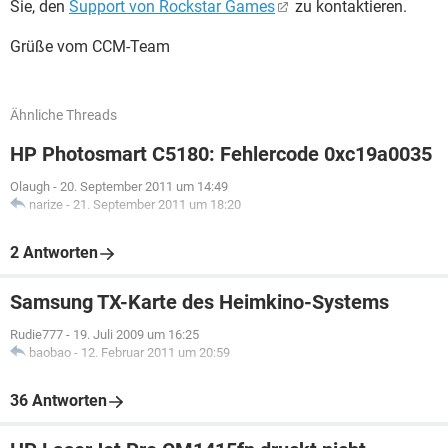
Sie, den
Support von Rockstar Games
zu kontaktieren.
Grüße vom CCM-Team
Ähnliche Threads
HP Photosmart C5180: Fehlercode 0xc19a0035
Olaugh
-
20. September 2011 um 14:49
narize
-
21. September 2011 um 18:20
2 Antworten
Samsung TX-Karte des Heimkino-Systems
Rudie777
-
19. Juli 2009 um 16:25
baobao
-
12. Februar 2011 um 20:59
36 Antworten