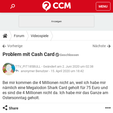
MENU
HOME
SPIELE
STREAMING
TIPPS & TRICKS
Forum
Videospiele
ANDROID
IOS
SPIELE
STREAMING
DOWNLOADS
Vorherige
Nächste
WINDOWS 10
INSTAGRAM
ANDROID
IOS
Problem mit Cash Card
WHATSAPP
SPIELE
TIKTOK
STREAMING
Geschlossen
FORUM
WINDOWS 10
INSTAGRAM
FACEBOOK
ANDROID
HARDWARE
IOS
TTV_PIT185BULL
- Geändert am 2. Juni 2020 um 02:38
WHATSAPP
SPIELE
TIKTOK
STREAMING
LEXIKON
anonymer Benutzer -
15. April 2020 um 18:42
WINDOWS 10
INSTAGRAM
FACEBOOK
ANDROID
HARDWARE
IOS
WHATSAPP
SPIELE
TIKTOK
STREAMING
Bei mir kommen die 4 Millionen nicht an, weil ich habe mir
WINDOWS 10
INSTAGRAM
nämlich eine Megalodon Shark Card geholt für 75 Euro und
FACEBOOK
ANDROID
HARDWARE
IOS
es sind die 4 Millionen nicht da. Ich habe mir das Ganze am
WHATSAPP
TIKTOK
Ostersonntag geholt.
WINDOWS 10
INSTAGRAM
FACEBOOK
HARDWARE
WHATSAPP
TIKTOK
Share